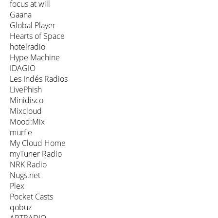
focus at will
Gaana
Global Player
Hearts of Space
hotelradio
Hype Machine
IDAGIO
Les Indés Radios
LivePhish
Minidisco
Mixcloud
Mood:Mix
murfie
My Cloud Home
myTuner Radio
NRK Radio
Nugs.net
Plex
Pocket Casts
qobuz
ARTRADIO