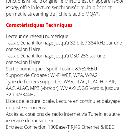
fonctions MiND d’origine, le MiND 2 est un appareil
Roon
Ready
, offre la lecture synchronisée multi-pièces et
permet le streaming de fichiers audio MQA*.
Caractéristiques Techniques
Lecteur de réseau numérique.
Taux d’échantillonnage jusqu’à 32 bits / 384 kHz sur une
connexion filaire
Taux d’échantillonnage jusqu’à DSD 256 sur une
connexion filaire
Sortie numérique : Spdif, Toslink &AES/EBU
Support de Codage : WI-FI WEP, WPA, WPA2
Type de fichiers supportés: WAV, FLAC, FLAC HD, AIF,
AAC, ALAC, MP3 (vbr/cbr), WMA-9 ,OGG Vorbis, jusqu’à
32-bit/384kHz.
Listes de lecture locale, Lecture en continu et balayage
de piste silencieuse.
Accès aux stations de radio internet via TuneIn et autre
« service du musique ».
Entrées: Connexion 100Base-T RJ45 Ethernet & IEEE