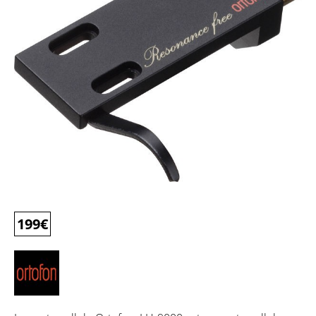
199
€