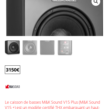
3150
€
Le caisson de basses M&K Sound V15 Plus (M&K Sound
V15 +) est un modèle certifié THX embarquant un haut-