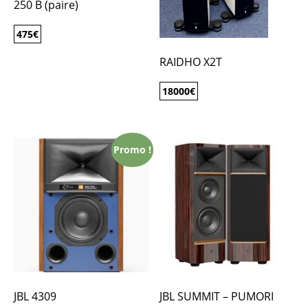
250 B (paire)
475
€
RAIDHO X2T
18000
€
Promo !
JBL 4309
JBL SUMMIT – PUMORI