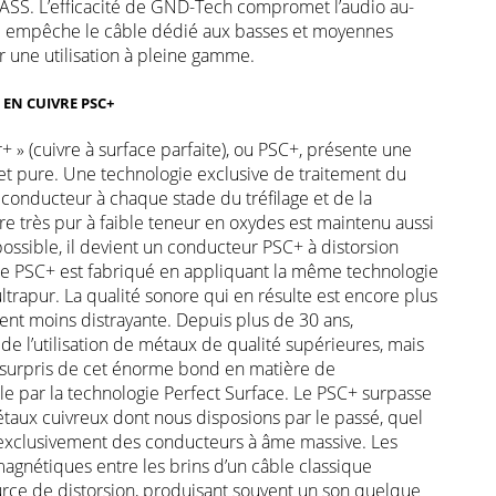
SS. L’efficacité de GND-Tech compromet l’audio au-
i empêche le câble dédié aux basses et moyennes
r une utilisation à pleine gamme.
EN CUIVRE PSC+
 » (cuivre à surface parfaite), ou PSC+, présente une
et pure. Une technologie exclusive de traitement du
 conducteur à chaque stade du tréfilage et de la
re très pur à faible teneur en oxydes est maintenu aussi
possible, il devient un conducteur PSC+ à distorsion
 Le PSC+ est fabriqué en appliquant la même technologie
ltrapur. La qualité sonore qui en résulte est encore plus
nt moins distrayante. Depuis plus de 30 ans,
de l’utilisation de métaux de qualité supérieures, mais
surpris de cet énorme bond en matière de
e par la technologie Perfect Surface. Le PSC+ surpasse
taux cuivreux dont nous disposions par le passé, quel
se exclusivement des conducteurs à âme massive. Les
magnétiques entre les brins d’un câble classique
ource de distorsion, produisant souvent un son quelque