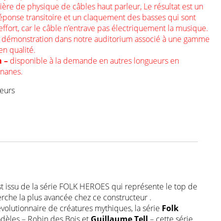
ère de physique de câbles haut parleur, Le résultat est un
éponse transitoire et un claquement des basses qui sont
ort, car le câble n’entrave pas électriquement la musique.
n démonstration dans notre auditorium associé à une gamme
en qualité.
m –
disponible à la demande en autres longueurs en
ananes.
leurs
 issu de la série FOLK HEROES qui représente le top de
erche la plus avancée chez ce constructeur .
révolutionnaire de créatures mythiques, la série
Folk
dèles – Robin des Bois et
Guillaume Tell
– cette série