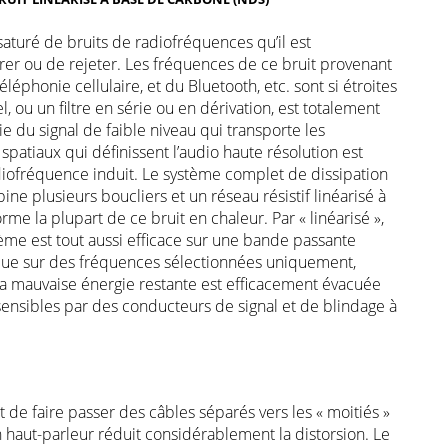
saturé de bruits de radiofréquences qu’il est
trer ou de rejeter. Les fréquences de ce bruit provenant
téléphonie cellulaire, et du Bluetooth, etc. sont si étroites
, ou un filtre en série ou en dérivation, est totalement
 du signal de faible niveau qui transporte les
patiaux qui définissent l’audio haute résolution est
iofréquence induit. Le système complet de dissipation
ine plusieurs boucliers et un réseau résistif linéarisé à
me la plupart de ce bruit en chaleur. Par « linéarisé »,
me est tout aussi efficace sur une bande passante
que sur des fréquences sélectionnées uniquement,
a mauvaise énergie restante est efficacement évacuée
 sensibles par des conducteurs de signal et de blindage à
it de faire passer des câbles séparés vers les « moitiés »
n haut-parleur réduit considérablement la distorsion. Le