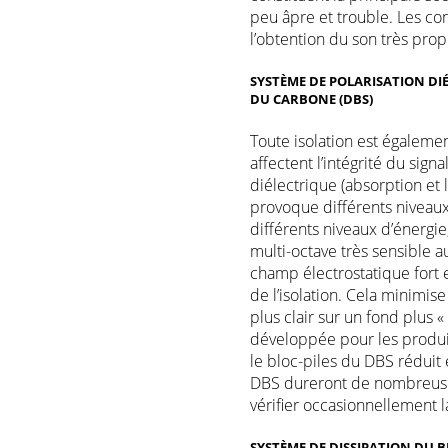
peu âpre et trouble. Les co
l’obtention du son très prop
SYSTÈME DE POLARISATION DI
DU CARBONE (DBS)
Toute isolation est égalemen
affectent l’intégrité du signa
diélectrique (absorption et l
provoque différents niveaux
différents niveaux d’énergi
multi-octave très sensible 
champ électrostatique fort e
de l’isolation. Cela minimis
plus clair sur un fond plus «
développée pour les produit
le bloc-piles du DBS réduit 
DBS dureront de nombreuse
vérifier occasionnellement l
SYSTÈME DE DISSIPATION DU B