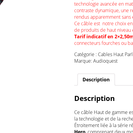
technologie avancée en mati
contraste dynamique, une r
rendus apparemment sans eff
Ce câble est notre choix e
de produits de haut niveau 
Tarif indicatif en 2×2,50
connecteurs fourches ou b
Catégorie :
Cables Haut Par
Marque:
Audioquest
Description
Description
Ce câble Haut de gamme est
la technologie et de la rech
Étroitement liée à la série 
Hero
, comprenant deux mo