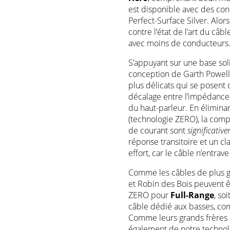
est disponible avec des con
Perfect-Surface Silver. Alo
contre l’état de l’art du câbl
avec moins de conducteurs
S’appuyant sur une base so
conception de Garth Powell 
plus délicats qui se posent 
décalage entre l’impédance 
du haut-parleur. En élimina
(technologie ZERO), la compr
de courant sont
significativ
réponse transitoire et un 
effort, car le câble n’entra
Comme les câbles de plus gr
et Robin des Bois peuvent êt
ZERO pour
Full-Range
, so
câble dédié aux basses, c
Comme leurs grands frères 
également de notre technol