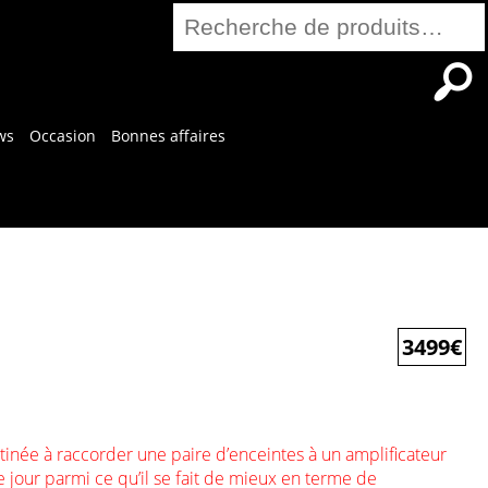
Recherche
pour :
ws
Occasion
Bonnes affaires
3499
€
stinée à raccorder une paire d’enceintes à un amplificateur
 jour parmi ce qu’il se fait de mieux en terme de