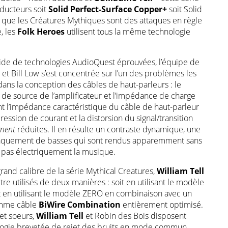
ducteurs soit
Solid Perfect-Surface Copper+
soit Solid
rs que les Créatures Mythiques sont des attaques en règle
e, les
Folk Heroes
utilisent tous la même technologie
.
lide de technologies AudioQuest éprouvées, l’équipe de
et Bill Low s’est concentrée sur l’un des problèmes les
dans la conception des câbles de haut-parleurs : le
de source de l’amplificateur et l’impédance de charge
nt l’impédance caractéristique du câble de haut-parleur
ession de courant et la distorsion du signal/transition
ement
réduites. Il en résulte un contraste dynamique, une
claquement de basses qui sont rendus apparemment sans
ve pas électriquement la musique.
and calibre de la série Mythical Creatures,
William Tell
re utilisés de deux manières : soit en utilisant le modèle
it en utilisant le modèle ZERO en combinaison avec un
omme câble
BiWire Combination
entièrement optimisé.
et soeurs,
William Tell
et Robin des Bois disposent
ogie brevetée de rejet des bruits en mode commun.