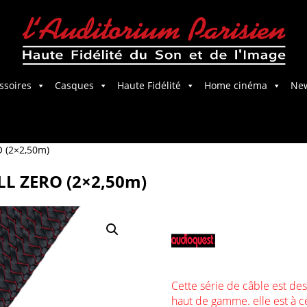
ssoires
Casques
Haute Fidélité
Home cinéma
Ne
Salle Home Cinema
 (2×2,50m)
L ZERO (2×2,50m)
Cette série de câble est de
haut de gamme. elle est à ce