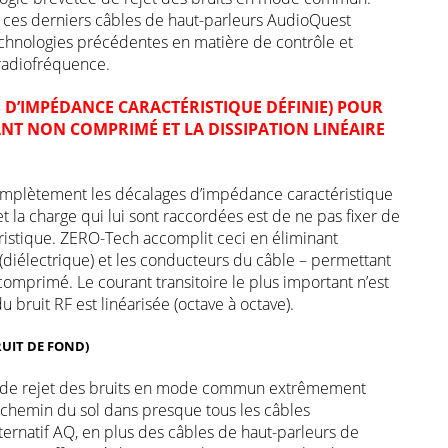
, ces derniers câbles de haut-parleurs AudioQuest
echnologies précédentes en matière de contrôle et
 radiofréquence.
 D’IMPÉDANCE CARACTÉRISTIQUE DÉFINIE) POUR
NT NON COMPRIMÉ ET LA DISSIPATION LINÉAIRE
complètement les décalages d’impédance caractéristique
et la charge qui lui sont raccordées est de ne pas fixer de
ristique. ZERO-Tech accomplit ceci en éliminant
on (diélectrique) et les conducteurs du câble – permettant
comprimé. Le courant transitoire le plus important n’est
du bruit RF est linéarisée (octave à octave).
RUIT DE FOND)
e de rejet des bruits en mode commun extrêmement
e chemin du sol dans presque tous les câbles
ternatif AQ, en plus des câbles de haut-parleurs de