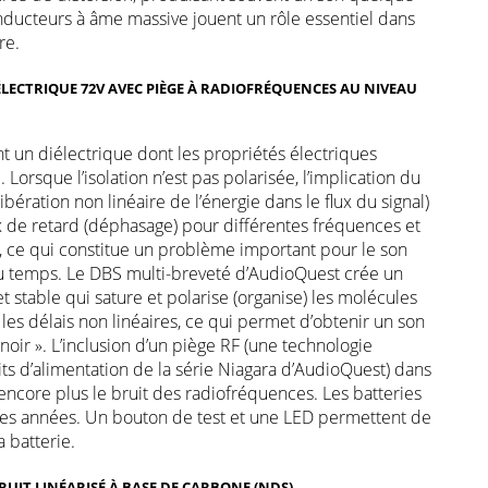
nducteurs à âme massive jouent un rôle essentiel dans
re.
ÉLECTRIQUE 72V AVEC PIÈGE À RADIOFRÉQUENCES AU NIVEAU
t un diélectrique dont les propriétés électriques
l. Lorsque l’isolation n’est pas polarisée, l’implication du
ibération non linéaire de l’énergie dans le flux du signal)
 de retard (déphasage) pour différentes fréquences et
e, ce qui constitue un problème important pour le son
au temps. Le DBS multi-breveté d’AudioQuest crée un
t stable qui sature et polarise (organise) les molécules
e les délais non linéaires, ce qui permet d’obtenir un son
 noir ». L’inclusion d’un piège RF (une technologie
s d’alimentation de la série Niagara d’AudioQuest) dans
encore plus le bruit des radiofréquences. Les batteries
s années. Un bouton de test et une LED permettent de
a batterie.
RUIT LINÉARISÉ À BASE DE CARBONE (NDS)