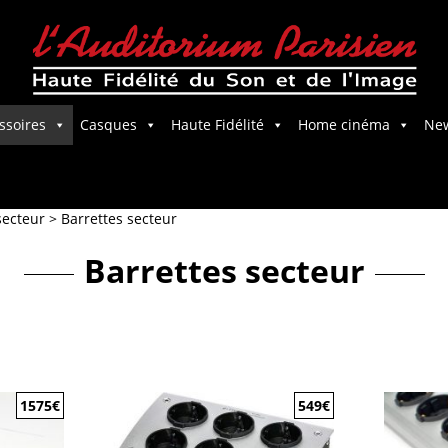
ssoires
Casques
Haute Fidélité
Home cinéma
Ne
Salle Home Cinema
secteur
>
Barrettes secteur
Barrettes secteur
1575
€
549
€