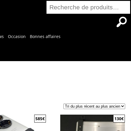
Recherche
pour :
ws
Occasion
Bonnes affaires
585
€
130
€