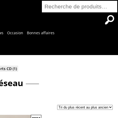
Recherche
pour :
ws
Occasion
Bonnes affaires
rts CD
(1)
réseau