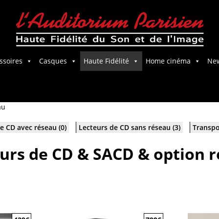
ssoires
Casques
Haute Fidélité
Home cinéma
Ne
Salle Home Cinema
au
e CD avec réseau
(0)
Lecteurs de CD sans réseau
(3)
Transpo
urs de CD & SACD & option 