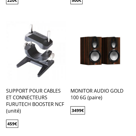
220
€
500
€
SUPPORT POUR CABLES
MONITOR AUDIO GOLD
ET CONNECTEURS
100 6G (paire)
FURUTECH BOOSTER NCF
(unité)
3499
€
459
€