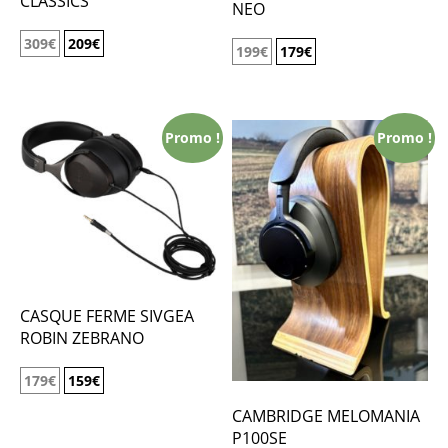
CLASSICS
NEO
309
€
209
€
199
€
179
€
Promo !
Promo !
CASQUE FERME SIVGEA
ROBIN ZEBRANO
179
€
159
€
CAMBRIDGE MELOMANIA
P100SE