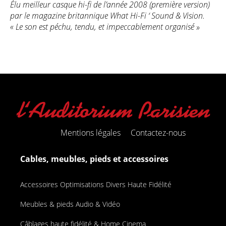
Élu meilleur casque hi-fi de l’année 2008 (première version)
par le magazine britannique What Hi-Fi ‘ Sou
nd & Vision.
« Le son est péchu, tendu, et impeccablement organisé »
Mentions légales
Contactez-nous
Cables, meubles, pieds et accessoires
Accessoires Optimisations Divers Haute Fidélité
Meubles & pieds Audio & Vidéo
Câblages haute fidélité & Home Cinema