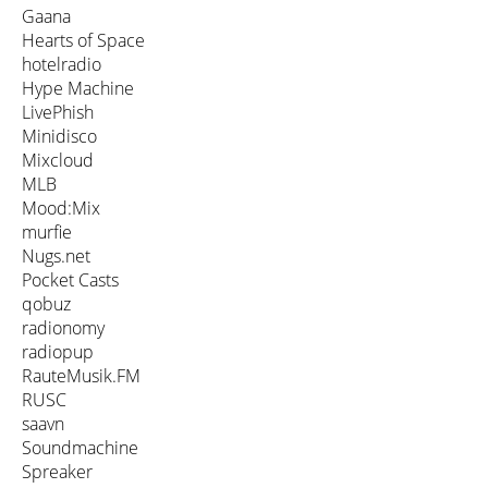
Gaana
Hearts of Space
hotelradio
Hype Machine
LivePhish
Minidisco
Mixcloud
MLB
Mood:Mix
murfie
Nugs.net
Pocket Casts
qobuz
radionomy
radiopup
RauteMusik.FM
RUSC
saavn
Soundmachine
Spreaker