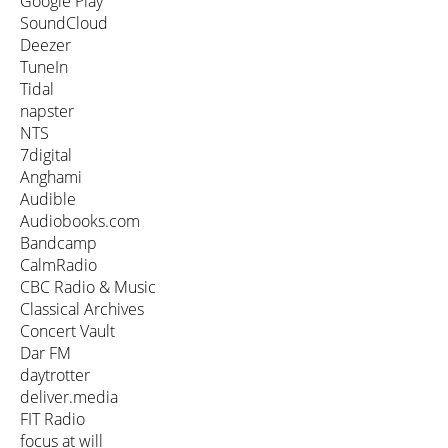
Google Play
SoundCloud
Deezer
TuneIn
Tidal
napster
NTS
7digital
Anghami
Audible
Audiobooks.com
Bandcamp
CalmRadio
CBC Radio & Music
Classical Archives
Concert Vault
Dar FM
daytrotter
deliver.media
FIT Radio
focus at will