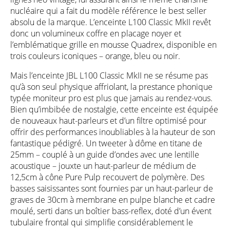
nucléaire qui a fait du modèle référence le best seller
absolu de la marque. L’enceinte L100 Classic MkII revêt
donc un volumineux coffre en placage noyer et
l’emblématique grille en mousse Quadrex, disponible en
trois couleurs iconiques – orange, bleu ou noir.
Mais l’enceinte JBL L100 Classic MkII ne se résume pas
qu’à son seul physique affriolant, la prestance phonique
typée moniteur pro est plus que jamais au rendez-vous.
Bien qu’imbibée de nostalgie, cette enceinte est équipée
de nouveaux haut-parleurs et d’un filtre optimisé pour
offrir des performances inoubliables à la hauteur de son
fantastique pédigré. Un tweeter à dôme en titane de
25mm – couplé à un guide d’ondes avec une lentille
acoustique – jouxte un haut-parleur de médium de
12,5cm à cône Pure Pulp recouvert de polymère. Des
basses saisissantes sont fournies par un haut-parleur de
graves de 30cm à membrane en pulpe blanche et cadre
moulé, serti dans un boîtier bass-reflex, doté d’un évent
tubulaire frontal qui simplifie considérablement le