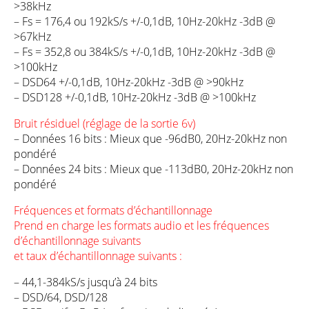
>38kHz
– Fs = 176,4 ou 192kS/s +/-0,1dB, 10Hz-20kHz -3dB @
>67kHz
– Fs = 352,8 ou 384kS/s +/-0,1dB, 10Hz-20kHz -3dB @
>100kHz
– DSD64 +/-0,1dB, 10Hz-20kHz -3dB @ >90kHz
– DSD128 +/-0,1dB, 10Hz-20kHz -3dB @ >100kHz
Bruit résiduel (réglage de la sortie 6v)
– Données 16 bits : Mieux que -96dB0, 20Hz-20kHz non
pondéré
– Données 24 bits : Mieux que -113dB0, 20Hz-20kHz non
pondéré
Fréquences et formats d’échantillonnage
Prend en charge les formats audio et les fréquences
d’échantillonnage suivants
et taux d’échantillonnage suivants :
– 44,1-384kS/s jusqu’à 24 bits
– DSD/64, DSD/128