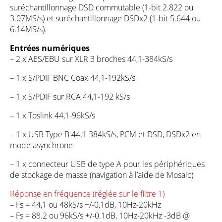
suréchantillonnage DSD commutable (1-bit 2.822 ou
3.07MS/s) et suréchantillonnage DSDx2 (1-bit 5.644 ou
6.14MS/s).
Entrées numériques
– 2 x AES/EBU sur XLR 3 broches 44,1-384kS/s
– 1 x S/PDIF BNC Coax 44,1-192kS/s
– 1 x S/PDIF sur RCA 44,1-192 kS/s
– 1 x Toslink 44,1-96kS/s
– 1 x USB Type B 44,1-384kS/s, PCM et DSD, DSDx2 en
mode asynchrone
– 1 x connecteur USB de type A pour les périphériques
de stockage de masse (navigation à l’aide de Mosaic)
Réponse en fréquence (réglée sur le filtre 1)
– Fs = 44,1 ou 48kS/s +/-0,1dB, 10Hz-20kHz
– Fs = 88.2 ou 96kS/s +/-0.1dB, 10Hz-20kHz -3dB @