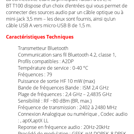
BT T100 dispose d’un choix d’entrées qui vous permet de
connecter des sources audio par un câble optique ou à
mini-jack 3,5 mm – les deux sont fournis, ainsi qu’un
câble USB A vers micro-USB B de 1,5 m.
Caractéristiques Techniques
Transmetteur Bluetooth
Communication sans fil Bluetooth 4.2, classe 1,
Profils compatibles : A2DP
Température de service : 0-40 °C
Fréquences : 79
Puissance de sortie HF 10 mW (max)
Bande de fréquences Bande : ISM 2,4 GHz
Plage de fréquences : 2,4 GHz – 2,4835 GHz
Sensibilité : RF −80 dBm (BR, max.)
Fréquence de transmission : 2402 à 2480 MHz
Connexion Analogique ou numérique , Codec audio
: , aptX,aptX LL
Reponse en fréquence audio : 20Hz-20kHz
Procédé de modulation : GFSK, π/4 DQPSK, 8 DPSK