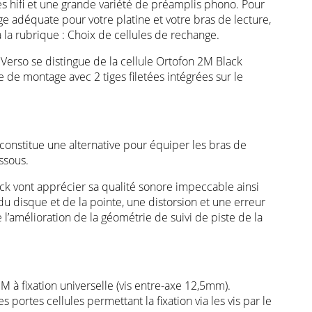
es hifi et une grande variété de préamplis phono. Pour
ge adéquate pour votre platine et votre bras de lecture,
, à la rubrique : Choix de cellules de rechange.
 Verso se distingue de la cellule Ortofon 2M Black
 de montage avec 2 tiges filetées intégrées sur le
constitue une alternative pour équiper les bras de
ssous.
ack vont apprécier sa qualité sonore impeccable ainsi
du disque et de la pointe, une distorsion et une erreur
 l’amélioration de la géométrie de suivi de piste de la
M à fixation universelle (vis entre-axe 12,5mm).
s portes cellules permettant la fixation via les vis par le