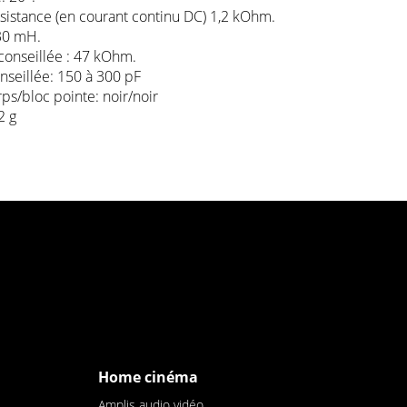
sistance (en courant continu DC) 1,2 kOhm.
30 mH.
conseillée : 47 kOhm.
nseillée: 150 à 300 pF
rps/bloc pointe: noir/noir
2 g
Home cinéma
Amplis audio vidéo