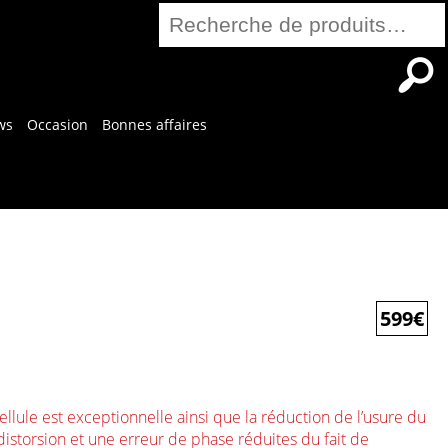
Recherche
pour :
ws
Occasion
Bonnes affaires
599
€
ellule est exceptionnelle ainsi que la réduction de l’usure du
distorsion et une erreur de phase réduites du fait de