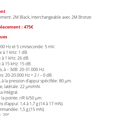
ent
ement: 2M Black, interchangeable avec 2M Bronze
placement : 475€
ques
1000 Hz et 5 cm/seconde: 5 mV.
x à 1 kHz: 1 dB.
 à 1 kHz: 26 dB.
 à 15 kHz: 15 dB.
 à – 3dB: 20-31.000 Hz.
: 20-20.000 Hz + 2 / – 0 dB.
, à la pression d’appui spécifiée: 80 µm.
e, latérale: 22 µm/mN.
a intégral.
la pointe: r/R 6/50 µm.
 d’appui: 1,4 à 1,7 g (14 à 17 mN).
ommandée: 1,5 g (15 mN).
: 20°.