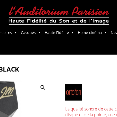
ssoires
Casques
Haute Fidélité
Home cinéma
Ne
Salle Home Cinema
BLACK
La qualité sonore de cette c
disque et de la pointe, une 