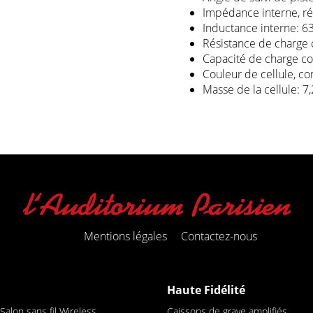
Impédance interne, ré
Inductance interne: 6
Résistance de charge 
Capacité de charge co
Couleur de cellule, co
Masse de la cellule: 7,
Mentions légales
Contactez-nous
Haute Fidélité
alon sans fil Wireless
Caissons de grave amplifiés