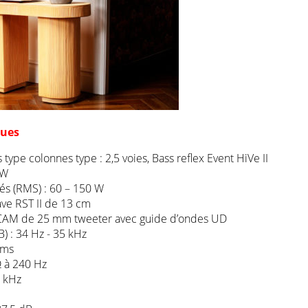
ques
 type colonnes type : 2,5 voies, Bass reflex Event HiVe II
 W
s (RMS) : 60 – 150 W
ve RST II de 13 cm
CAM de 25 mm tweeter avec guide d’ondes UD
: 34 Hz ​​- 35 kHz
hms
 à 240 Hz
7 kHz