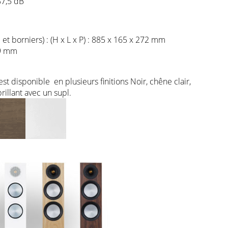
87,5 dB
 et borniers) : (H x L x P) : 885 x 165 x 272 mm
29 mm
est disponible en plusieurs finitions Noir, chêne clair,
brillant avec un supl.