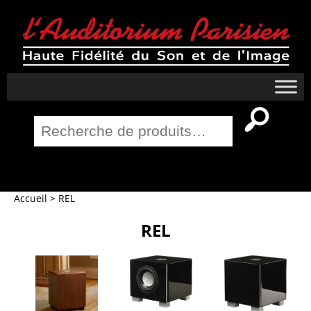
Recherche
pour :
Salle Home Cinema
Accueil
>
REL
REL