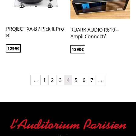
PROJECT XA-B / Pick It Pro
RUARK AUDIO R610 –
B
Ampli Connecté
1299
€
1390
€
←
1
2
3
4
5
6
7
→