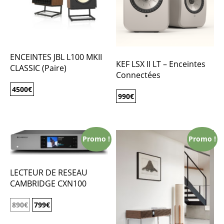
ENCEINTES JBL L100 MKII
KEF LSX II LT – Enceintes
CLASSIC (Paire)
Connectées
4500
€
990
€
Promo !
Promo !
LECTEUR DE RESEAU
CAMBRIDGE CXN100
890
€
799
€