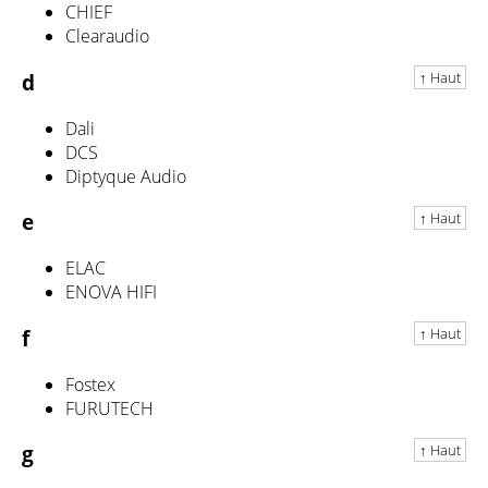
CHIEF
Clearaudio
↑ Haut
d
Dali
DCS
Diptyque Audio
↑ Haut
e
ELAC
ENOVA HIFI
↑ Haut
f
Fostex
FURUTECH
↑ Haut
g