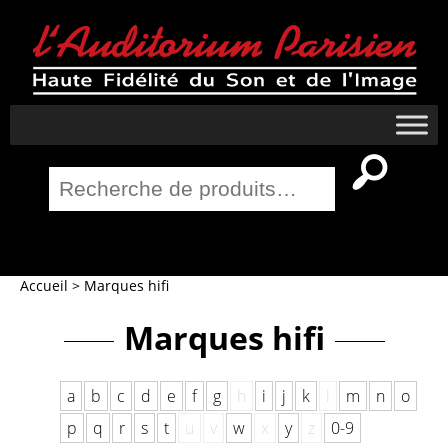
Recherche
pour :
Salle Home Cinema
Accueil
>
Marques hifi
Marques hifi
a
b
c
d
e
f
g
h
i
j
k
l
m
n
o
p
q
r
s
t
u
v
w
x
y
z
0-9