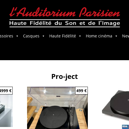
ssoires
Casques
Haute Fidélité
Home cinéma
Ne
Salle Home Cinema
Pro-ject
4999
€
499
€