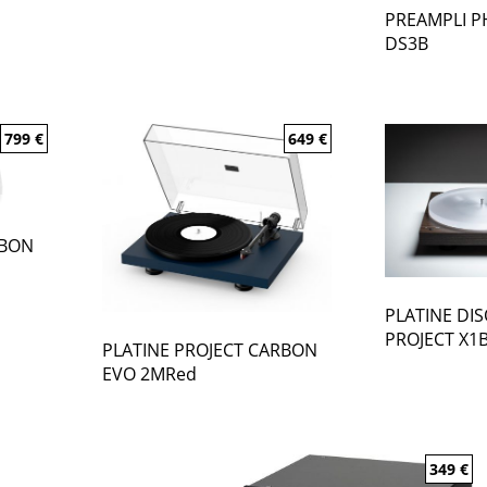
PREAMPLI P
DS3B
799
€
649
€
RBON
PLATINE DI
PROJECT X1
PLATINE PROJECT CARBON
EVO 2MRed
349
€