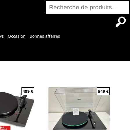
Recherche
pour :
ws
Occasion
Bonnes affaires
499
€
549
€